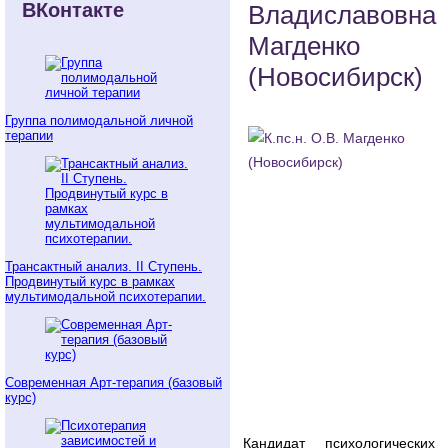
ВКонтакте
Владиславовна
Магденко
(Новосибирск)
Группа полимодальной личной
терапии
Трансактный анализ. II Ступень.
Продвинутый курс в рамках
мультимодальной психотерапии.
Современная Арт-терапия (базовый
курс)
Кандидат психологических