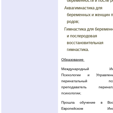
беременности и после р
Аквагимнастика для
беременных и женщин 
родов;
Гимнастика для беремен
и послеродовая
восстановительная
гимнастика.
Образование
Международный Инст
Психологии и Управле
перинатальный псих
преподаватель перината
психологии;
Прошла обучение в Вост
Европейском Инсти